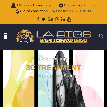
Chính sách vận chuyển
Chất lượng đảm bảo
Giá cả cạnh tranh
Hotline: 08 888 978 98
La-bios collagen
3C TREATMENT
Enternal Treatment System