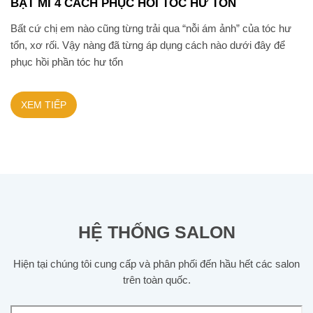
BẬT MÍ 4 CÁCH PHỤC HỒI TÓC HƯ TỔN
Bất cứ chị em nào cũng từng trải qua “nỗi ám ảnh” của tóc hư
tổn, xơ rối. Vậy nàng đã từng áp dụng cách nào dưới đây để
phục hồi phần tóc hư tổn
XEM TIẾP
HỆ THỐNG SALON
Hiện tại chúng tôi cung cấp và phân phối đến hầu hết các salon
trên toàn quốc.